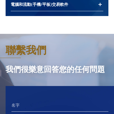
開戶表格（公司）
電腦和流動(手機/平板)交易軟件
資金提存
港股收費
產品及服務
開戶文件清單
滬港通及深港通收費
電腦和流動(手機/平板)交易軟件
開戶清單 (公司戶口)
存款方法及須知
為遵守證監會規定及保障客戶利益，本公司將安排
美國市場收費
開戶表格 (個人戶口)
專業客戶經紀協助客戶辦理開戶程序。
客戶存款至本公司，抬頭請寫明“亨達証券有限公
股票交易
開戶表格 (公司戶口)
司”，客戶可選擇下列其中一間銀行入數：
期貨交易
親臨申請開戶
聯繫我們
電腦軟件
終止帳戶通知
香港期貨收費
港幣 ： 中國銀行 #036-721-001-39446
現有客戶加開”港股股票期權”子帳戶申請表
客戶可親臨本行開立賬戶。
Windows
港股期權收費
地址：香港中環雲咸街1-3號華南大廈12樓
常設授權
人民幣 ： 中國銀行 #012-875-0-6014869
我們很樂意回答您的任何問題
網上交易
香港投資者識別碼制度同意書
請致電客戶服務熱線 (852) 2526 1085 預約開戶。
美元 ： 中國銀行 #012-875-0-8052944
美國預扣稅實益擁有人海外地位 ( W-8BEN-E
流動(手機/平板)
表格[公司] )
存款方法
亨達証券
美國預扣稅實益擁有人海外地位 ( W-8BEN 表
格[個人] )
1. 親臨交支票
名字
恆常指示-戶口現金剩餘安排
-為保障客戶利益，客戶可親臨本公司作交收。支票
客戶主協議