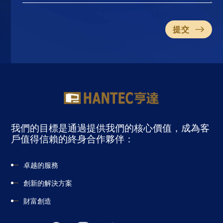
-轉數快識別代碼：3836129
本行不接受現金存款。
提交
提款方法及須知
Hantec Futures (iPad 版本)
客戶需於當日（星期一至星期五交易日）上午11:00
前向客戶服務熱線：(852) 2501 3200 或 (852) 2501
3907 提交提款指示。
*所有逾時的提款指示將安排於下一個工作天處理。
我們的目標是通過提供我們的核心價值，成為客
戶值得信賴的終身合作夥伴：
雙重認證指南
當收到客戶提款指示後，本公司會於當天下午以劃
線支票形式將該款項直接存入客戶的指定銀行戶口
卓越的服務
內。
創新的解決方案
客戶亦可親臨本公司提取支票。
財富創造