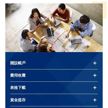
開設帳戶
費用收費
開設帳戶
表格下載
費用收費
開户表格
資金提存
表格下載
開戶表格（個人）
股票交易