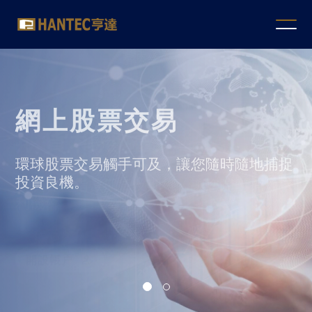
Hantec
Slide 1 of 2.
Brokerage
網上股票交易
環球股票交易觸手可及，
讓您隨時隨地捕捉
投資良機。
網上交易
開設帳户