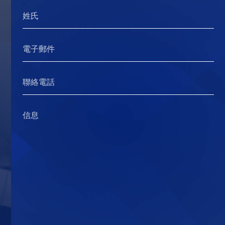
存款需要持有關銀行完成結算及成功兌現後才能供
姓氏
更改個人資料表格
客戶進行買賣。
-本公司只接受以本人名義存入資金，恕不接受任何
保安編碼器
第三者存款。
電子郵件
實時報價系統服務
2. 網上理財/電話理財/自動櫃員機(ATM)/利用櫃位
艾雅斯恒云行情實時報價系統申請及取消表格
存入支票
聯絡電話
阿斯達克港股實時報價系統申請及取消表格
-客戶須存款後立即透過指定電子渠道WhatsApp 號
信息
碼：(852) 5282 1708或傳真號碼：(852) 2868 4887
證券及資金轉換
期貨交易
或致電本公司客戶服務熱線：(852) 2501 3200或
交收指示及投資者交收指示
(852) 2501 3907向本公司提供入數證明及作出通
電腦軟件
知。
股票現貨存貨指示
-請勿使用本公司的其他電話號碼提供入數證明及作
Windows
股票現貨提取指示
出通知。
提取款項或內部轉帳表格
流動(手機/平板)
3. FPS轉數快
亨達期貨